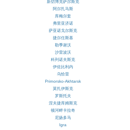
新切博克萨尔斯克
阿尔扎马斯
库梅尔套
弗里亚济诺
萨亚诺戈尔斯克
捷尔任斯基
勒季谢沃
沙雷波沃
科列诺夫斯克
伊佐比利内
乌恰雷
Primorsko-Akhtarsk
莫扎伊斯克
罗斯托夫
涅夫捷库姆斯克
顿河畔卡拉奇
尼扬多马
Igra